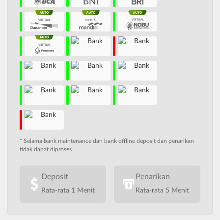
* Selama bank maintenance dan bank offline deposit dan penarikan
tidak dapat diproses
Deposit
Penarikan
Rata-rata 1 Menit
Rata-rata 5 Menit