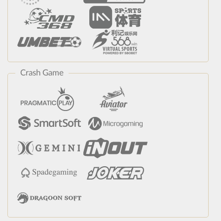
Crash Game