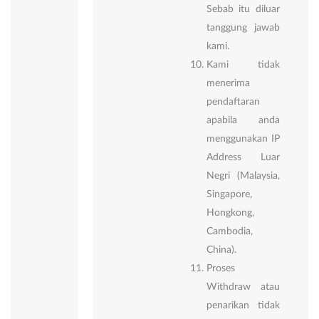
Sebab itu diluar
tanggung jawab
kami.
Kami tidak
menerima
pendaftaran
apabila anda
menggunakan IP
Address Luar
Negri (Malaysia,
Singapore,
Hongkong,
Cambodia,
China).
Proses
Withdraw atau
penarikan tidak