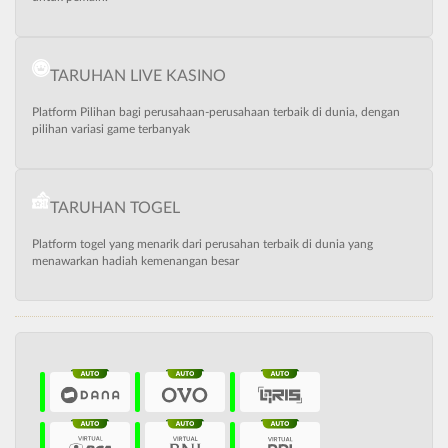
TARUHAN LIVE KASINO
Platform Pilihan bagi perusahaan-perusahaan terbaik di dunia, dengan
pilihan variasi game terbanyak
TARUHAN TOGEL
Platform togel yang menarik dari perusahan terbaik di dunia yang
menawarkan hadiah kemenangan besar