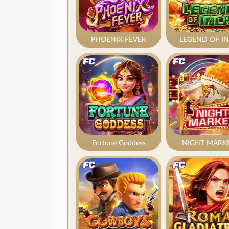
PHOENIX FEVER
LEGEND OF I
Fortune Goddess
NIGHT MARK