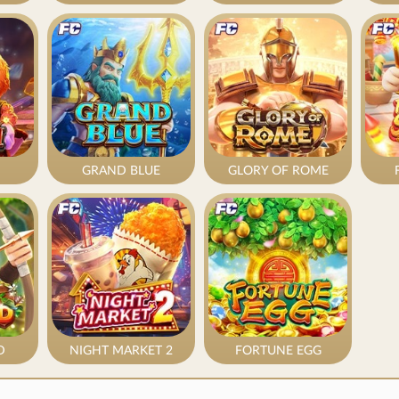
H
GRAND BLUE
GLORY OF ROME
D
NIGHT MARKET 2
FORTUNE EGG