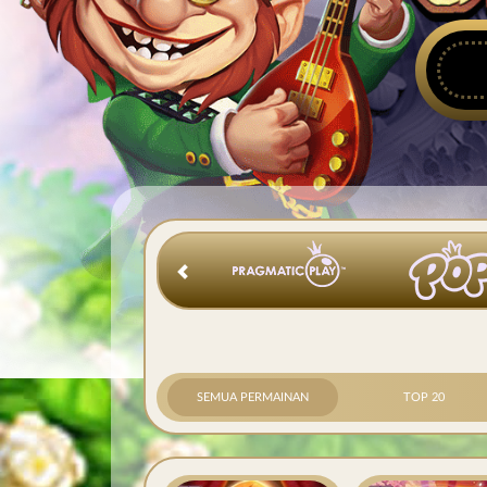
SEMUA PERMAINAN
TOP 20