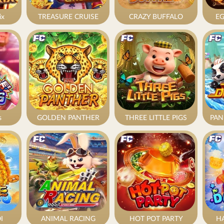
ix
TREASURE CRUISE
CRAZY BUFFALO
E
s
GOLDEN PANTHER
THREE LITTLE PIGS
I
ANIMAL RACING
HOT POT PARTY
H