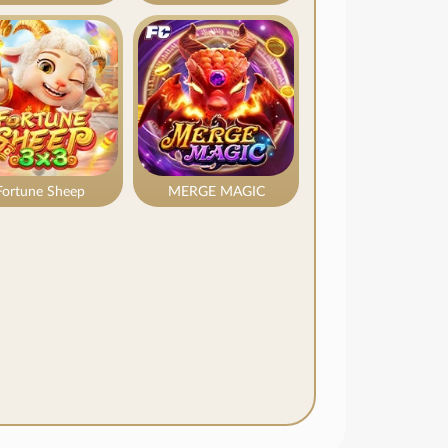
Fortune Sheep
MERGE MAGIC