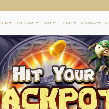
SLOTS
LIVE CASINO
RACE
TOGEL
OLAHRAGA
CR