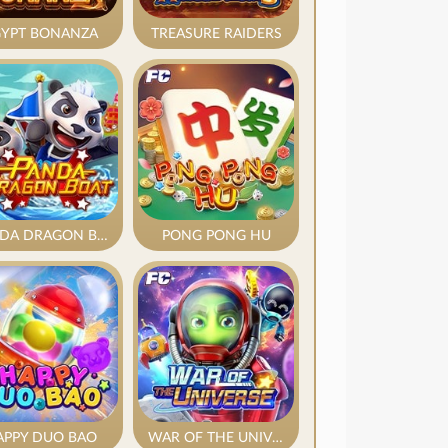
GYPT BONANZA
TREASURE RAIDERS
PANDA DRAGON BOAT
PONG PONG HU
APPY DUO BAO
WAR OF THE UNIVERSE