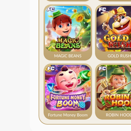
MAGIC BEANS
GOLD RUS
Fortune Money Boom
ROBIN HOO