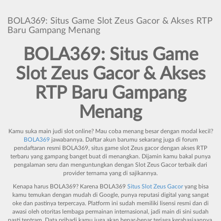
BOLA369: Situs Game Slot Zeus Gacor & Akses RTP
Baru Gampang Menang
BOLA369: Situs Game
Slot Zeus
Gacor
&
Akses
RTP
Baru
Gampang
Menang
Kamu suka main judi slot online? Mau coba menang besar dengan modal kecil?
BOLA369
jawabannya. Daftar akun barumu sekarang juga di forum
pendaftaran resmi BOLA369, situs game slot Zeus gacor dengan akses RTP
terbaru yang gampang banget buat di menangkan. Dijamin kamu bakal punya
pengalaman seru dan menguntungkan dengan
Slot Zeus Gacor
terbaik dari
provider ternama yang di sajikannya.
Kenapa harus BOLA369? Karena BOLA369
Situs Slot Zeus Gacor
yang bisa
kamu temukan dengan mudah di Google, punya reputasi digital yang sangat
oke dan pastinya terpercaya. Platform ini sudah memiliki lisensi resmi dan di
awasi oleh otoritas lembaga permainan internasional, jadi main di sini sudah
pasti tentram. Data pribadi kamu juga akan benar-benar terjaga kerahasiaannya.