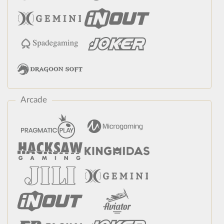
Arcade