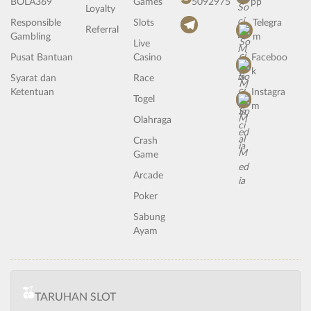
BOLA369
Games
5092975
pp
Loyalty
Responsible
Slots
Telegra
Referral
Gambling
m
Live
Pusat Bantuan
Casino
Faceboo
k
Syarat dan
Race
Ketentuan
Instagra
Togel
m
Olahraga
Crash
Game
Arcade
Poker
Sabung
Ayam
TARUHAN SLOT