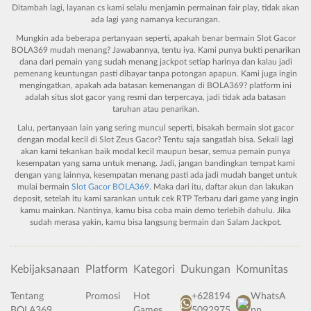
Ditambah lagi, layanan cs kami selalu menjamin permainan fair play, tidak akan
ada lagi yang namanya kecurangan.
Mungkin ada beberapa pertanyaan seperti, apakah benar bermain
Slot Gacor
BOLA369
mudah menang? Jawabannya, tentu iya. Kami punya bukti penarikan
dana dari pemain yang sudah menang jackpot setiap harinya dan kalau jadi
pemenang keuntungan pasti dibayar tanpa potongan apapun. Kami juga ingin
mengingatkan, apakah ada batasan kemenangan di BOLA369? platform ini
adalah situs slot gacor yang resmi dan terpercaya, jadi tidak ada batasan
taruhan atau penarikan.
Lalu, pertanyaan lain yang sering muncul seperti, bisakah bermain slot gacor
dengan modal kecil di
Slot Zeus Gacor
? Tentu saja sangatlah bisa. Sekali lagi
akan kami tekankan baik modal kecil maupun besar, semua pemain punya
kesempatan yang sama untuk menang. Jadi, jangan bandingkan tempat kami
dengan yang lainnya, kesempatan menang pasti ada jadi mudah banget untuk
mulai bermain
Slot Gacor BOLA369
. Maka dari itu, daftar akun dan lakukan
deposit, setelah itu kami sarankan untuk cek RTP Terbaru dari game yang ingin
kamu mainkan. Nantinya, kamu bisa coba main demo terlebih dahulu. Jika
sudah merasa yakin, kamu bisa langsung bermain dan Salam Jackpot.
Kebijaksanaan
Platform
Kategori
Dukungan
Komunitas
Tentang
Promosi
Hot
+628194
WhatsA
BOLA369
Games
5092975
pp