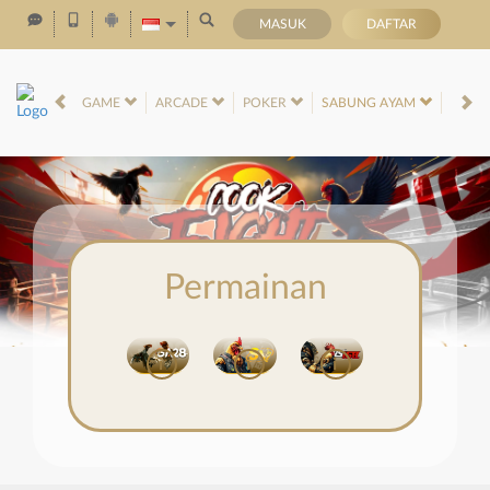
MASUK
DAFTAR
PROM
A
CRASH GAME
ARCADE
POKER
SABUNG AYAM
Permainan
i
i
i