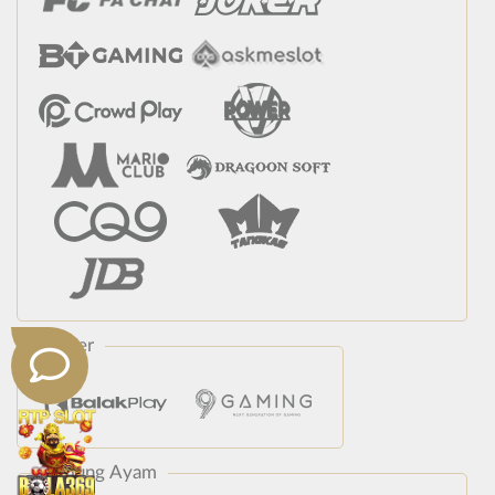
Poker
Sabung Ayam