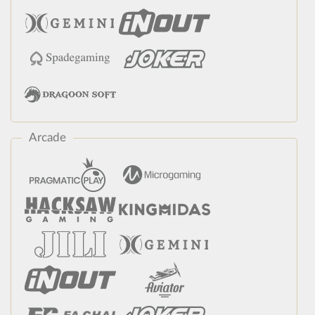
Arcade