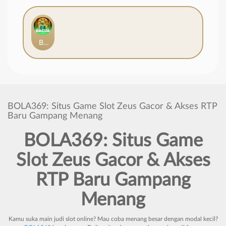
Bagua
BOLA369: Situs Game Slot Zeus Gacor & Akses RTP
Baru Gampang Menang
BOLA369: Situs Game
Slot Zeus
Gacor
&
Akses
RTP
Baru
Gampang
Menang
Kamu suka main judi slot online? Mau coba menang besar dengan modal kecil?