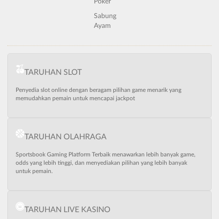
Poker
Sabung
Ayam
TARUHAN SLOT
Penyedia slot online dengan beragam pilihan game menarik yang
memudahkan pemain untuk mencapai jackpot
TARUHAN OLAHRAGA
Sportsbook Gaming Platform Terbaik menawarkan lebih banyak game,
odds yang lebih tinggi, dan menyediakan pilihan yang lebih banyak
untuk pemain.
TARUHAN LIVE KASINO