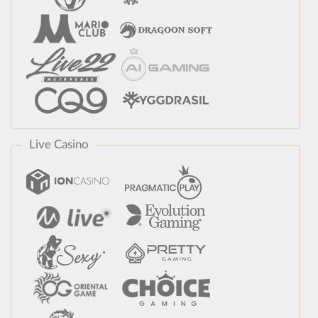
Live Casino