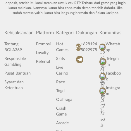
deposit, setelah itu kami sarankan untuk cek RTP Terbaru dari game yang ingin
kamu mainkan. Nantinya, kamu bisa coba main demo terlebih dahulu. Jika
sudah merasa yakin, kamu bisa langsung bermain dan Salam Jackpot.
Kebijaksanaan
Platform
Kategori
Dukungan
Komunitas
Tentang
Promosi
Hot
+628194
WhatsA
BOLA369
Games
5092975
pp
Loyalty
Responsible
Slots
Telegra
Referral
Gambling
m
Live
Pusat Bantuan
Casino
Faceboo
k
Syarat dan
Race
Ketentuan
Instagra
Togel
m
Olahraga
Crash
Game
Arcade