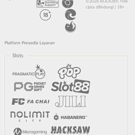
©2026 BOLA369. Hak
cipta dilindungi | 18+
Platform Penyedia Layanan
Slots