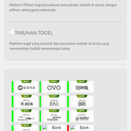
Platform Pilihan bagi perusahaan-perusahaan terbaik di dunia, dengan
pilihan variasi game terbanyak
TARUHAN TOGEL
Platform togel yang menarik dari perusahan terbaik di dunia yang
menawarkan hadiah kemenangan besar