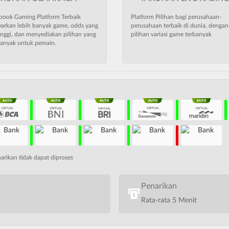
book Gaming Platform Terbaik
Platform Pilihan bagi perusahaan-
rkan lebih banyak game, odds yang
perusahaan terbaik di dunia, dengan
tinggi, dan menyediakan pilihan yang
pilihan variasi game terbanyak
banyak untuk pemain.
arikan tidak dapat diproses
Penarikan
Rata-rata 5 Menit