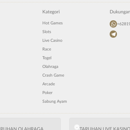
Kategori
Dukunga
Hot Games
+6281
Slots
Live Casino
Race
Togel
Olahraga
Crash Game
Arcade
Poker
Sabung Ayam
ARUHAN OLAHRAGA
TARUHAN LIVE KASIN