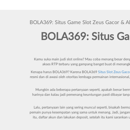
BOLA369: Situs Game Slot Zeus Gacor & 
BOLA369: Situs Ga
Kamu suka main judi slot online? Mau coba menang besar den
akses RTP terbaru yang gampang banget buat di menan
Kenapa harus BOLA369? Karena BOLA369
Situs Slot Zeus Gaco
resmi dan di awasi oleh otoritas lembaga permainan internasional,
Mungkin ada beberapa pertanyaan seperti, apakah benar ber
harinya dan kalau jadi pemenang keuntungan pasti dibayar tan
Lalu, pertanyaan lain yang sering muncul seperti, bisakah berm
pemain punya kesempatan yang sama untuk menang. Jadi, jangan
itu, daftar akun dan lakukan deposit, setelah itu kami saranka