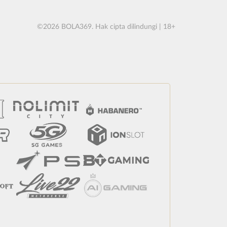
©2026 BOLA369. Hak cipta dilindungi | 18+