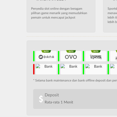
Penyedia slot online dengan beragam
Sports
pilihan game menarik yang memudahkan
menawa
pemain untuk mencapai jackpot
lebih 
lebih 
* Selama bank maintenance dan bank offline deposit dan pen
Deposit
Rata-rata 1 Menit