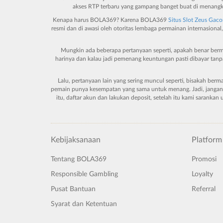
akses RTP terbaru yang gampang banget buat di menan
Kenapa harus BOLA369? Karena BOLA369
Situs Slot Zeus Gaco
resmi dan di awasi oleh otoritas lembaga permainan internasional,
Mungkin ada beberapa pertanyaan seperti, apakah benar ber
harinya dan kalau jadi pemenang keuntungan pasti dibayar tan
Lalu, pertanyaan lain yang sering muncul seperti, bisakah berm
pemain punya kesempatan yang sama untuk menang. Jadi, jangan
itu, daftar akun dan lakukan deposit, setelah itu kami saranka
Kebijaksanaan
Platform
Tentang BOLA369
Promosi
Responsible Gambling
Loyalty
Pusat Bantuan
Referral
Syarat dan Ketentuan