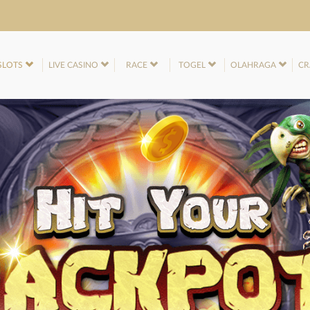
SLOTS
LIVE CASINO
RACE
TOGEL
OLAHRAGA
CR