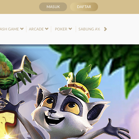
MASUK
DAFTAR
PROMOSI
ASH GAME
ARCADE
POKER
SABUNG AYAM