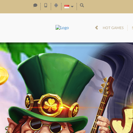
HOT GAMES