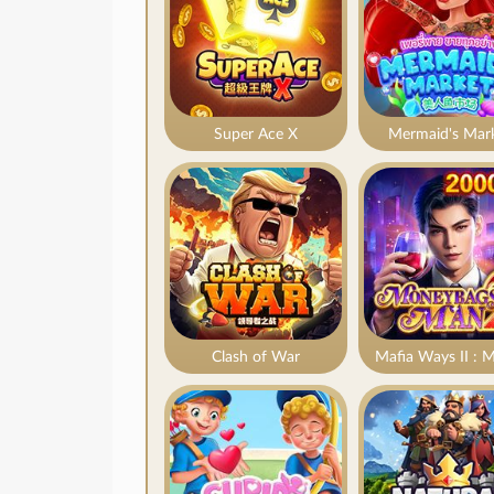
Super Ace X
Mermaid's Mar
Clash of War