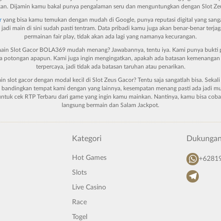
gkan. Dijamin kamu bakal punya pengalaman seru dan menguntungkan dengan
Slot Z
r
yang bisa kamu temukan dengan mudah di Google, punya reputasi digital yang sangat 
 jadi main di sini sudah pasti tentram. Data pribadi kamu juga akan benar-benar terj
permainan fair play, tidak akan ada lagi yang namanya kecurangan.
main
Slot Gacor BOLA369
mudah menang? Jawabannya, tentu iya. Kami punya bukti p
pa potongan apapun. Kami juga ingin mengingatkan, apakah ada batasan kemenangan di
terpercaya, jadi tidak ada batasan taruhan atau penarikan.
ain slot gacor dengan modal kecil di
Slot Zeus Gacor
? Tentu saja sangatlah bisa. Seka
 bandingkan tempat kami dengan yang lainnya, kesempatan menang pasti ada jadi m
n untuk cek RTP Terbaru dari game yang ingin kamu mainkan. Nantinya, kamu bisa cob
langsung bermain dan Salam Jackpot.
Kategori
Dukunga
Hot Games
+6281
Slots
Live Casino
Race
Togel