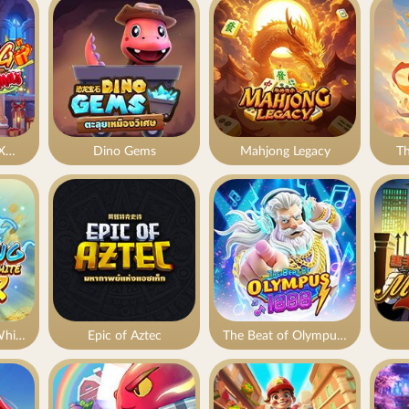
Mahjong Legend Xmas
Dino Gems
Mahjong Legacy
T
Mahjong of the White Tiger
Epic of Aztec
The Beat of Olympus 1000