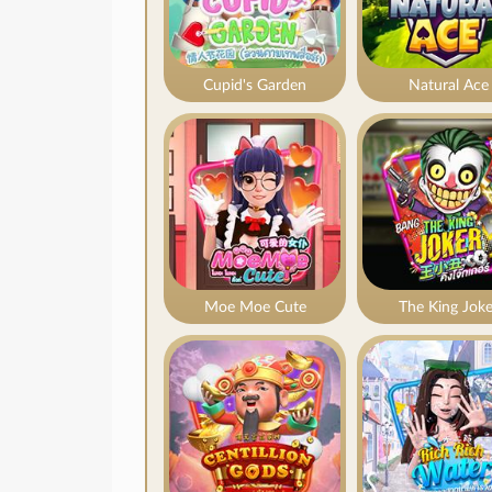
Cupid's Garden
Natural Ace
Moe Moe Cute
The King Joke