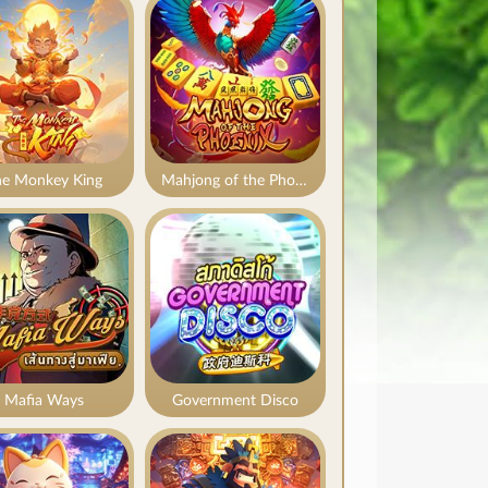
he Monkey King
Mahjong of the Phoenix
Mafia Ways
Government Disco