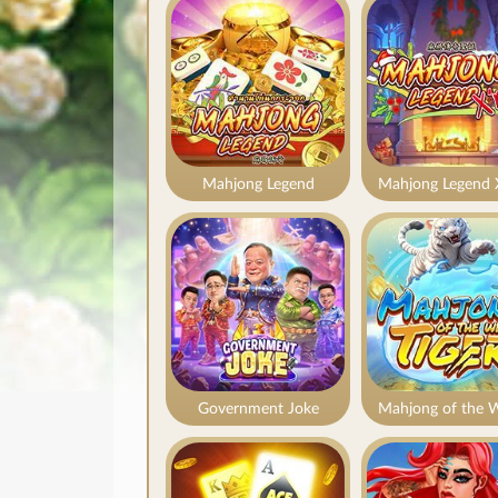
Mahjong Legend
Government Joke