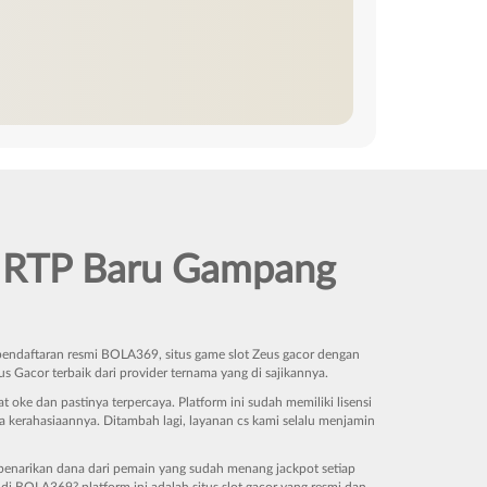
RTP
Baru
Gampang
pendaftaran resmi BOLA369, situs game slot Zeus gacor dengan
eus Gacor
terbaik dari provider ternama yang di sajikannya.
oke dan pastinya terpercaya. Platform ini sudah memiliki lisensi
aga kerahasiaannya. Ditambah lagi, layanan cs kami selalu menjamin
enarikan dana dari pemain yang sudah menang jackpot setiap