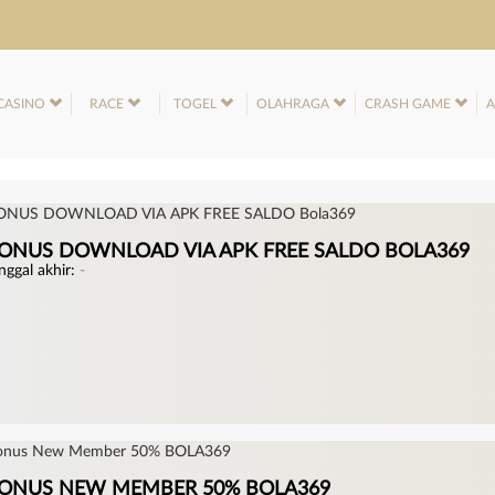
 CASINO
RACE
TOGEL
OLAHRAGA
CRASH GAME
ONUS DOWNLOAD VIA APK FREE SALDO BOLA369
nggal akhir:
-
ONUS NEW MEMBER 50% BOLA369