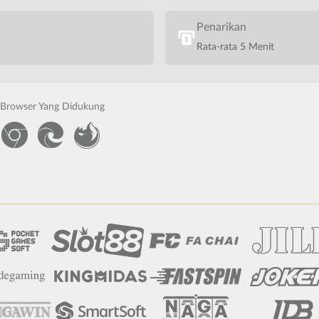
Penarikan
Rata-rata 5 Menit
Browser Yang Didukung