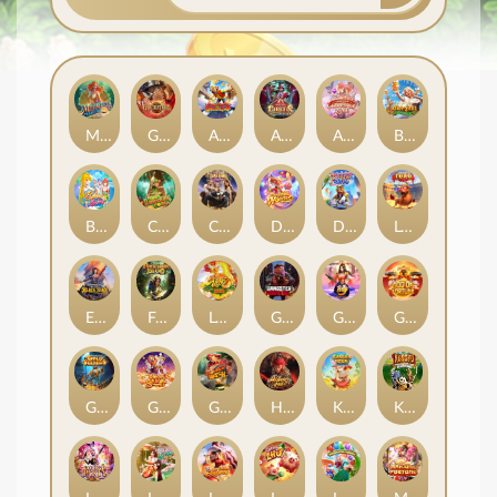
Mermaid's Treasure
Gladiators
Adventures Of Caramelo
Amazing Circus
Aphrodite - Goddess of Love
Bierfest Delight
Bikini Babes
Chasing Leprechaun Coins
Countdown to Fortune
Dragon Wonder
Ducky Spin
Legendary El Toro
Empress of the Black Seas
Forbidden Island
Longevity dragon(Fulong)
Gangster's Paradise
Gates Of Kunlun
God of Fortune
Gold Seekers
Golden Gallop
Golden Hatch
Heavenly Sage
Kawaii Neko
Kung Fu Warrior