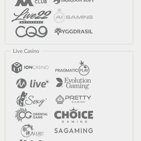
Live Casino