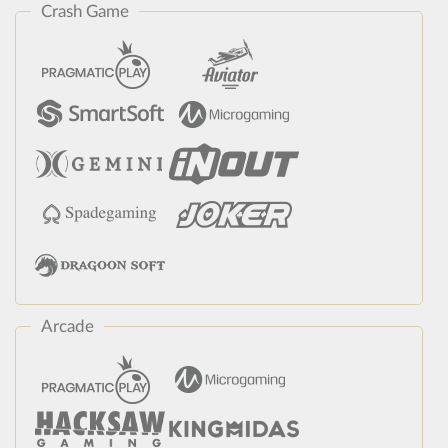
Crash Game
Arcade