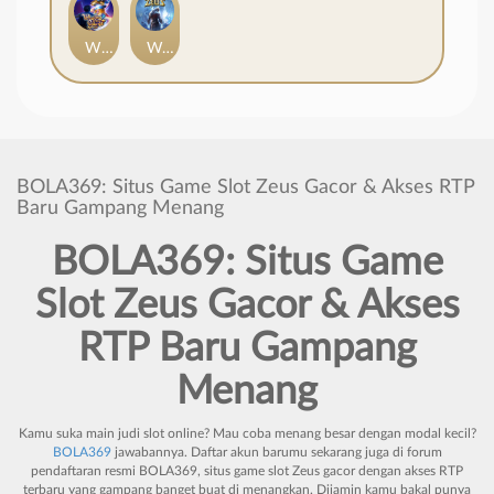
Wishes of the Genie
Wrath of Zeus
BOLA369: Situs Game Slot Zeus Gacor & Akses RTP
Baru Gampang Menang
BOLA369: Situs Game
Slot Zeus
Gacor
&
Akses
RTP
Baru
Gampang
Menang
Kamu suka main judi slot online? Mau coba menang besar dengan modal kecil?
BOLA369
jawabannya. Daftar akun barumu sekarang juga di forum
pendaftaran resmi BOLA369, situs game slot Zeus gacor dengan akses RTP
terbaru yang gampang banget buat di menangkan. Dijamin kamu bakal punya