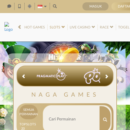
MASUK
DAFTA
IDR
12,745,724,
HOT GAMES
SLOTS
LIVE CASINO
RACE
TOGE
NAGA GAMES
SEMUA
PERMAINAN
TOP
SLOTS
20