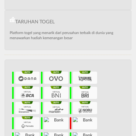
TARUHAN TOGEL
Platform togel yang menarik dari perusahan terbaik di dunia yang
menawarkan hadiah kemenangan besar