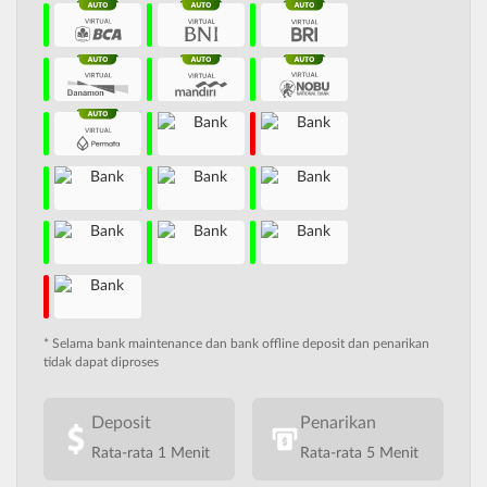
* Selama bank maintenance dan bank offline deposit dan penarikan
tidak dapat diproses
Deposit
Penarikan
Rata-rata 1 Menit
Rata-rata 5 Menit