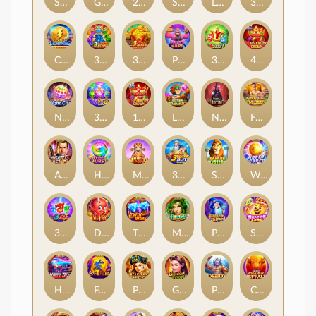
Super Ace Deluxe
Golden Queen
20 Blazing Clover
Storm of Seth 2
Lucky Jaguar 500
3 Coin Wild Tiger
Coin of Lightning
3 Lucky Baozhu
3 Coin Golden OX
Party Ape
3 Super Ace
40 Sparkling Crown
Night City
3 Witch's Lamp
10 Sparkling Crown
Lucky Jaguar 2
Nightfall Hunting
Fortune Gems Legend
Agent Ace
Hyper Burst
Money Pot
3 Lightning Blitz
Safari Mystery
World Cup
3 Pot Dragons
Devil Fire 2
TWIN WINS
Medusa
Potion Wizard
Sweet Land
Happy Taxi
Fa Fa Fa
Pirate Queen
Golden Temple
Poseidon
Charge Buffalo Ascent