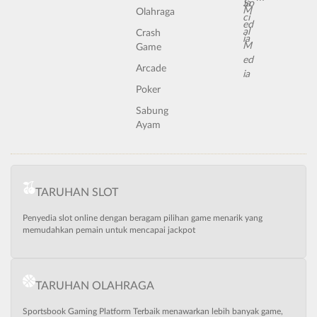
Olahraga
Crash
Game
Arcade
Poker
Sabung
Ayam
TARUHAN SLOT
Penyedia slot online dengan beragam pilihan game menarik yang
memudahkan pemain untuk mencapai jackpot
TARUHAN OLAHRAGA
Sportsbook Gaming Platform Terbaik menawarkan lebih banyak game,