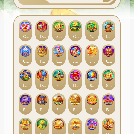
Crazy777 2
Devil Fire Bonu$ Coin
Super Ace 2
Clover Coins 4x4
100 Blazing Clover
Lucky Macaw
Crystal 777 DELUXE
Fortune Garuda 1000
Circus Joker 4096
Joker's Fortune
Joker Coins Expanded
Crown of Fortune
Lucky Caramelo
Devil Fire Twins
Fortune Hook Boom
Dice & Drop
Supernova
Super Ace SPEED
Rapid Gems 777
Pirate Queen 2
Safari King
FORTUNE GARUDA 500
3 Coin Treasures 2
Boxing King Title Match