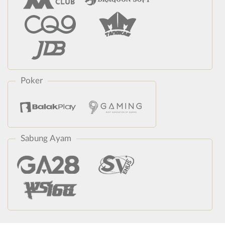
Poker
Sabung Ayam