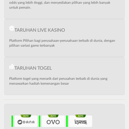
odds yang lebih tinggi, dan menyediakan pilihan yang lebih banyak
untuk pemain.
TARUHAN LIVE KASINO
Platform Pilihan bagi perusahaan-perusahaan terbaik di dunia, dengan
pilihan variasi game terbanyak
TARUHAN TOGEL
Platform togel yang menarik dari perusahan terbaik di dunia yang
menawarkan hadiah kemenangan besar