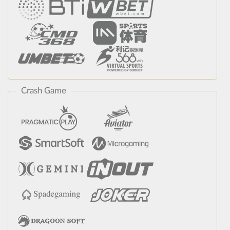
Crash Game