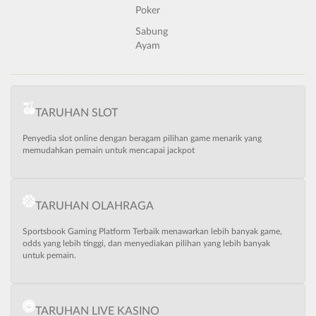
Poker
Sabung
Ayam
TARUHAN SLOT
Penyedia slot online dengan beragam pilihan game menarik yang
memudahkan pemain untuk mencapai jackpot
TARUHAN OLAHRAGA
Sportsbook Gaming Platform Terbaik menawarkan lebih banyak game,
odds yang lebih tinggi, dan menyediakan pilihan yang lebih banyak
untuk pemain.
TARUHAN LIVE KASINO