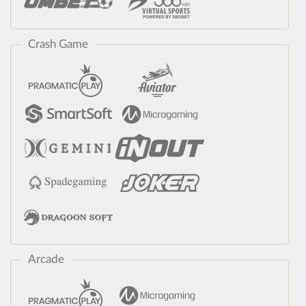
Crash Game
Arcade