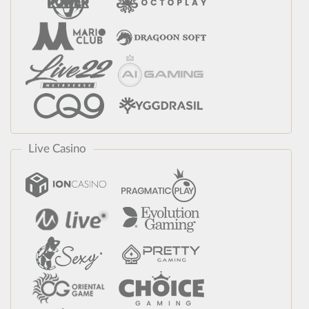
Live Casino